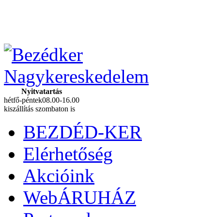
ára
Nyitvatartás
hétfő-péntek
08.00-16.00
kiszállítás szombaton is
BEZDÉD-KER
Elérhetőség
Akcióink
WebÁRUHÁZ