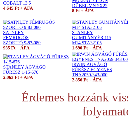
MUMGO NYLON
COBALT 13.5
DÜBEL MN 5X25
4.645 Ft + ÁFA
8 Ft + ÁFA
SATNLEY
STANLEY
FÉMRUGÓS
GUMITÁNYÉR 115
SZORÍTÓ 9-83-080
M14 STA32105
935 Ft + ÁFA
1.690 Ft + ÁFA
IRWIN ÁGVÁGÓ
STANLEY ÁGVÁGÓ
FŰRÉSZ EGYENES
FŰRÉSZ 1-15-676
TNA2059-343-000
2.063 Ft + ÁFA
2.856 Ft + ÁFA
Érdemes hozzánk viss
folyamat