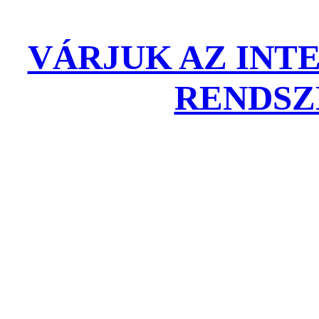
VÁRJUK AZ INT
RENDSZ
Csak regisztrált f
rendeléseiket! Regisztr
kedvezményét, melye
megbeszélés után is igé
Önnek. Ez után belép