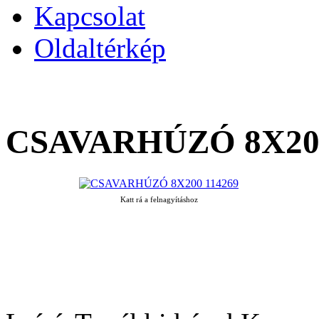
Kapcsolat
Oldaltérkép
CSAVARHÚZÓ 8X200
Katt rá a felnagyításhoz