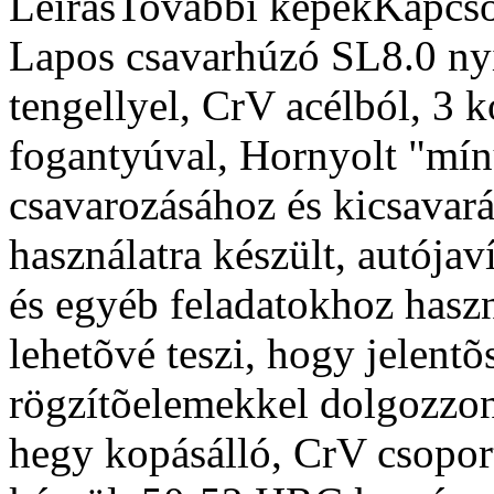
Leírás
További képek
Kapcso
Lapos csavarhúzó SL8.0 ny
tengellyel, CrV acélból, 3
fogantyúval, Hornyolt "mín
csavarozásához és kicsavará
használatra készült, autójav
és egyéb feladatokhoz hasz
lehetõvé teszi, hogy jelent
rögzítõelemekkel dolgozzon.
hegy kopásálló, CrV csoport