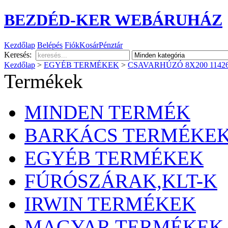
BEZDÉD-KER WEBÁRUHÁZ
Kezdőlap
Belépés
Fiók
Kosár
Pénztár
Keresés:
Kezdőlap
>
EGYÉB TERMÉKEK
>
CSAVARHÚZÓ 8X200 1142
Termékek
MINDEN TERMÉK
BARKÁCS TERMÉKE
EGYÉB TERMÉKEK
FÚRÓSZÁRAK,KLT-K
IRWIN TERMÉKEK
MAGYAR TERMÉKEK