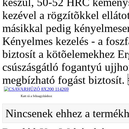
készül, 50-52 HRC keménys
kezével a rögzítõkkel elláto
másikkal pedig kényelmesen 
Kényelmes kezelés - a foszf
biztosít a kötõelemekhez 
csúszásgátló fogantyú ujjh
megbízható fogást biztosít
Katt rá a felnagyításhoz
Nincsenek ehhez a termékh