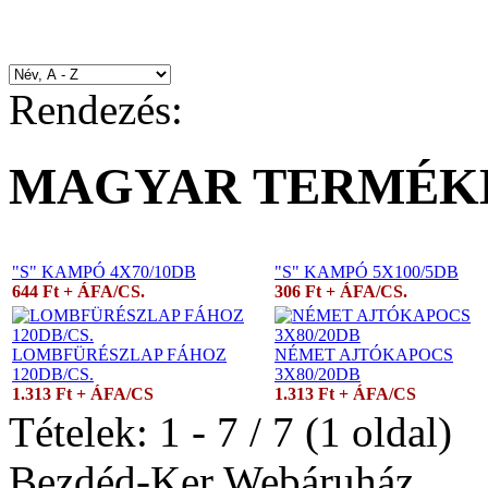
Rendezés:
MAGYAR TERMÉK
"S" KAMPÓ 4X70/10DB
"S" KAMPÓ 5X100/5DB
644 Ft + ÁFA/CS.
306 Ft + ÁFA/CS.
LOMBFÜRÉSZLAP FÁHOZ
NÉMET AJTÓKAPOCS
120DB/CS.
3X80/20DB
1.313 Ft + ÁFA/CS
1.313 Ft + ÁFA/CS
Tételek: 1 - 7 / 7 (1 oldal)
Bezdéd-Ker Webáruház