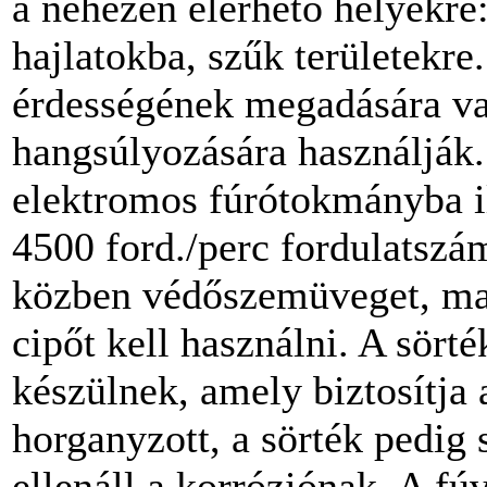
a nehezen elérhető helyekre
hajlatokba, szűk területekre.
érdességének megadására va
hangsúlyozására használják
elektromos fúrótokmányba il
4500 ford./perc fordulatsz
közben védőszemüveget, mas
cipőt kell használni. A sört
készülnek, amely biztosítja 
horganyzott, a sörték pedig 
ellenáll a korróziónak. A f