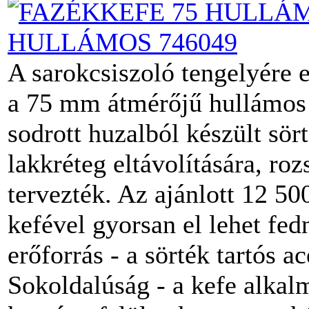
HULLÁMOS 746049
A sarokcsiszoló tengelyére 
a 75 mm átmérőjű hullámos 
sodrott huzalból készült sör
lakkréteg eltávolítására, ro
tervezték. Az ajánlott 12 50
kefével gyorsan el lehet fed
erőforrás - a sörték tartós a
Sokoldalúság - a kefe alkal