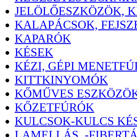
JELÖLŐESZKÖZÖK, 
KALAPÁCSOK, FEJSZ
KAPARÓK
KÉSEK
KÉZI, GÉPI MENETF
KITTKINYOMÓK
KŐMŰVES ESZKÖZÖ
KŐZETFÚRÓK
KULCSOK-KULCS KÉ
LAMELLÁS, -FIBERT