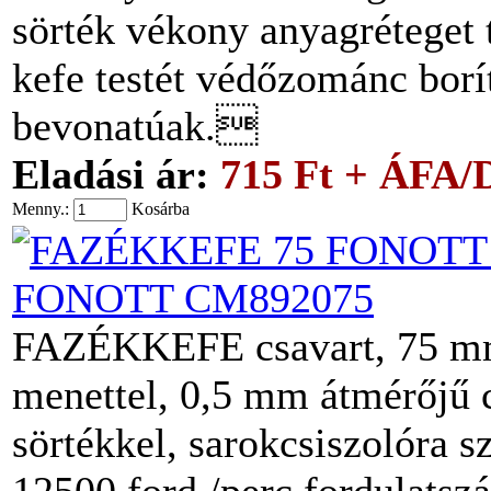
sörték vékony anyagréteget t
kefe testét védőzománc borít
bevonatúak.
Eladási ár:
715 Ft + ÁFA/
Menny.:
Kosárba
FONOTT CM892075
FAZÉKKEFE csavart, 75 mm
menettel, 0,5 mm átmérőjű c
sörtékkel, sarokcsiszolóra s
12500 ford./perc fordulatsz