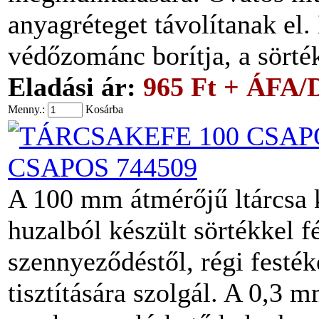
anyagréteget távolítanak el. 
védőzománc borítja, a sört
Eladási ár:
965 Ft + ÁFA/
Menny.:
Kosárba
CSAPOS 744509
A 100 mm átmérőjű ltárcsa k
huzalból készült sörtékkel f
szennyeződéstől, régi festék
tisztítására szolgál. A 0,3 