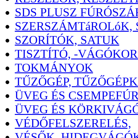
SDS PLUSZ FÚRÓSZÁ
SZERSZÁMTáROLóK,
SZORÍTÓK, SATUK
TISZTÍTÓ, -VÁGÓKO
TOKMÁNYOK
TŰZŐGÉP, TŰZŐGÉP
ÜVEG ÉS CSEMPEFÚ
ÜVEG ÉS KÖRKIVÁG
VÉDŐFELSZERELÉS,
VÉSŐK, HIDEGVÁGÓ