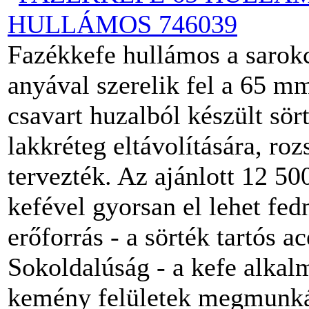
HULLÁMOS 746039
Fazékkefe hullámos a sarok
anyával szerelik fel a 65 m
csavart huzalból készült sö
lakkréteg eltávolítására, ro
tervezték. Az ajánlott 12 50
kefével gyorsan el lehet fed
erőforrás - a sörték tartós a
Sokoldalúság - a kefe alkal
kemény felületek megmunkál