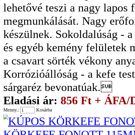
lehetővé teszi a nagy lapos 
megmunkálását. Nagy erőforr
készülnek. Sokoldalúság - a
és egyéb kemény felületek
a csavart sörték vékony anya
Korrózióállóság - a kefe tes
sárgaréz bevonatúak.
Eladási ár:
856 Ft + ÁFA/
Menny.:
Kosárba
KÖRKEFE FONOTT 115MM