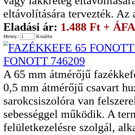
vagy lakkréteg eltávolításár
eltávolítására tervezték. Az
Eladási ár:
1.488 Ft + ÁF
Menny.:
Kosárba
FONOTT 746209
A 65 mm átmérőjű fazékkefe
0,5 mm átmérőjű csavart huz
sarokcsiszolóra van felszer
sebességgel működik. A ter
felületkezelésre szolgál, a