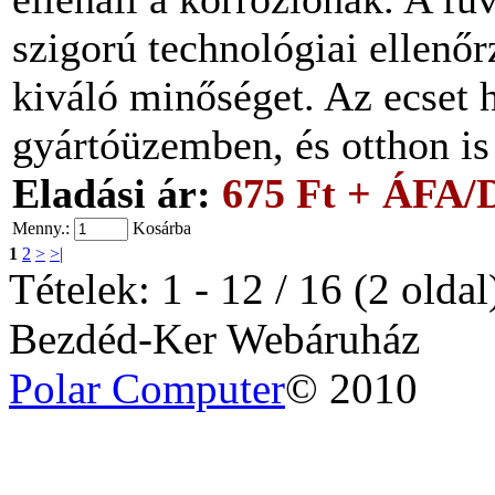
szigorú technológiai ellenőr
kiváló minőséget. Az ecset 
gyártóüzemben, és otthon i
Eladási ár:
675 Ft + ÁFA/
Menny.:
Kosárba
1
2
>
>|
Tételek: 1 - 12 / 16 (2 oldal
Bezdéd-Ker Webáruház
Polar Computer
© 2010