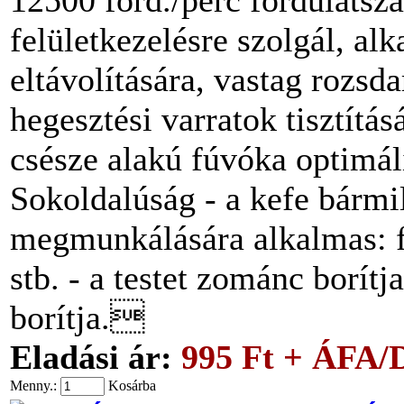
felületkezelésre szolgál, a
eltávolítására, vastag rozsda
hegesztési varratok tisztítá
csésze alakú fúvóka optimáli
Sokoldalúság - a kefe bárm
megmunkálására alkalmas: 
stb. - a testet zománc borítj
borítja.
Eladási ár:
995 Ft + ÁFA/
Menny.:
Kosárba