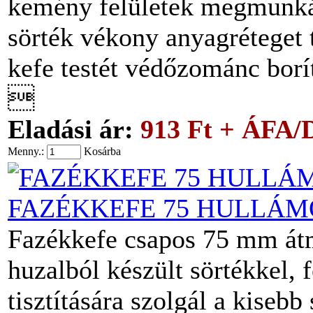
kemény felületek megmunkál
sörték vékony anyagréteget t
kefe testét védőzománc borít

Eladási ár:
913 Ft + ÁFA/
Menny.:
Kosárba
FAZÉKKEFE 75 HULLÁMO
Fazékkefe csapos 75 mm átmé
huzalból készült sörtékkel, 
tisztítására szolgál a kiseb