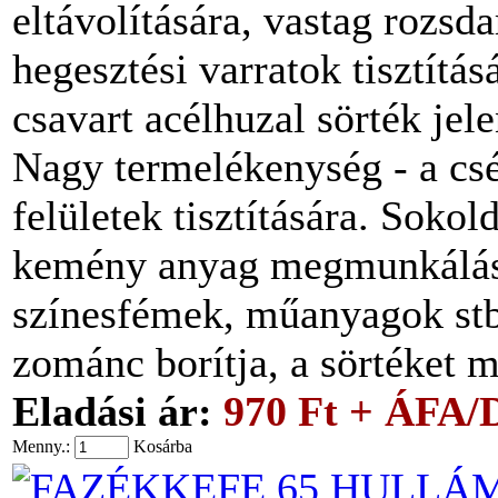
eltávolítására, vastag rozsda
hegesztési varratok tisztítás
csavart acélhuzal sörték jele
Nagy termelékenység - a csé
felületek tisztítására. Soko
kemény anyag megmunkálásá
színesfémek, műanyagok stb.
zománc borítja, a sörtéket m
Eladási ár:
970 Ft + ÁFA/
Menny.:
Kosárba