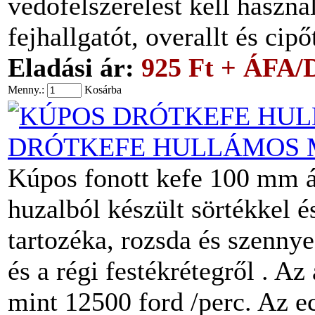
védőfelszerelést kell haszn
fejhallgatót, overallt és cip
Eladási ár:
925 Ft + ÁFA/
Menny.:
Kosárba
DRÓTKEFE HULLÁMOS M
Kúpos fonott kefe 100 mm á
huzalból készült sörtékkel 
tartozéka, rozsda és szennye
és a régi festékrétegről . A
mint 12500 ford /perc. Az e