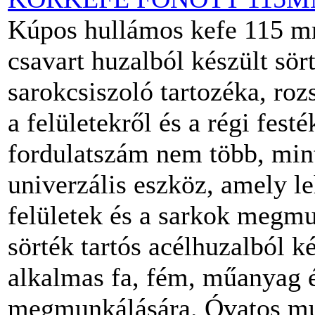
Kúpos hullámos kefe 115 mm
csavart huzalból készült sö
sarokcsiszoló tartozéka, roz
a felületekről és a régi festé
fordulatszám nem több, mint
univerzális eszköz, amely le
felületek és a sarkok megmu
sörték tartós acélhuzalból k
alkalmas fa, fém, műanyag 
megmunkálására. Óvatos mun