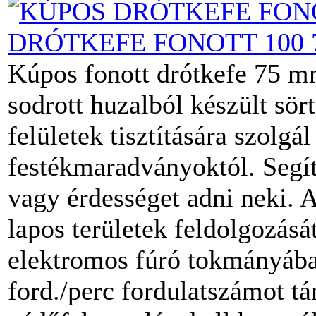
DRÓTKEFE FONOTT 100 
Kúpos fonott drótkefe 75 mm
sodrott huzalból készült sör
felületek tisztítására szolg
festékmaradványoktól. Segít
vagy érdességet adni neki. A
lapos területek feldolgozás
elektromos fúró tokmányába
ford./perc fordulatszámot 