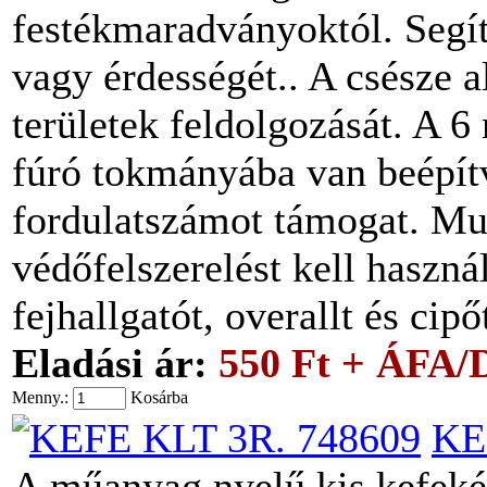
festékmaradványoktól. Segít
vagy érdességét.. A csésze a
területek feldolgozását. A 
fúró tokmányába van beépít
fordulatszámot támogat. M
védőfelszerelést kell haszn
fejhallgatót, overallt és cip
Eladási ár:
550 Ft + ÁFA/
Menny.:
Kosárba
KE
A műanyag nyelű kis kefekés