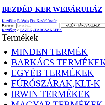
BEZDÉD-KER WEBÁRUHÁZ
Kezdőlap
Belépés
Fiók
Kosár
Pénztár
Keresés:
Kezdőlap
>
FAZÉK,-TÁRCSAKEFÉK
Termékek
MINDEN TERMÉK
BARKÁCS TERMÉKE
EGYÉB TERMÉKEK
FÚRÓSZÁRAK,KLT-K
IRWIN TERMÉKEK
MAGYAR TERMÉKEK