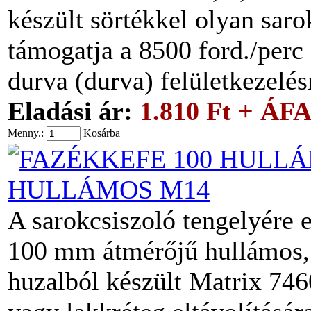
készült sörtékkel olyan saro
támogatja a 8500 ford./per
durva (durva) felületkezelé
Eladási ár:
1.810 Ft + ÁF
Menny.:
Kosárba
HULLÁMOS M14
A sarokcsiszoló tengelyére 
100 mm átmérőjű hullámos, 
huzalból készült Matrix 746