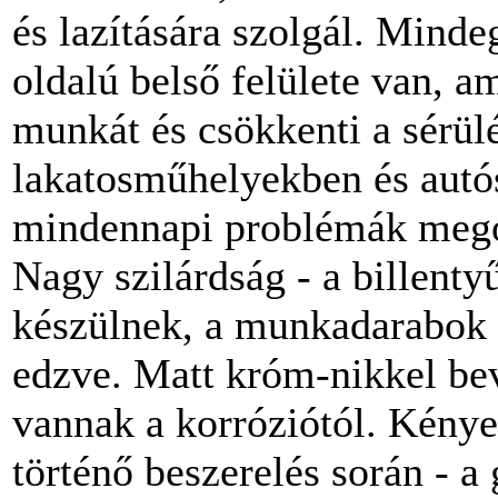
és lazítására szolgál. Minde
oldalú belső felülete van, a
munkát és csökkenti a sérül
lakatosműhelyekben és autós
mindennapi problémák megol
Nagy szilárdság - a billent
készülnek, a munkadarabo
edzve. Matt króm-nikkel be
vannak a korróziótól. Kény
történő beszerelés során - a