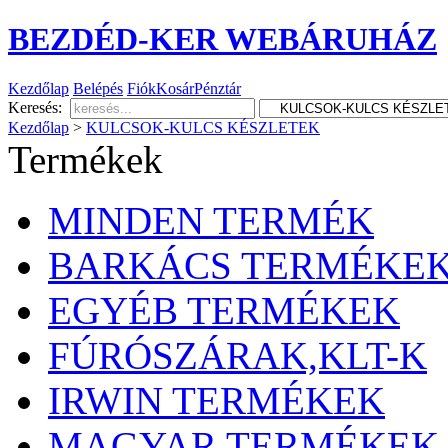
BEZDÉD-KER WEBÁRUHÁZ
Kezdőlap
Belépés
Fiók
Kosár
Pénztár
Keresés:
Kezdőlap
>
KULCSOK-KULCS KÉSZLETEK
Termékek
MINDEN TERMÉK
BARKÁCS TERMÉKE
EGYÉB TERMÉKEK
FÚRÓSZÁRAK,KLT-K
IRWIN TERMÉKEK
MAGYAR TERMÉKEK