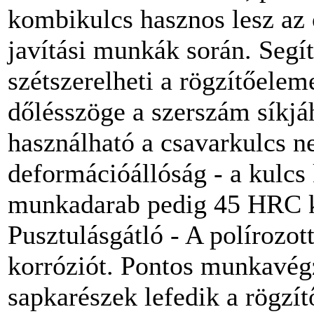
kombikulcs hasznos lesz az 
javítási munkák során. Segít
szétszerelheti a rögzítőelem
dőlésszöge a szerszám síkjá
használható a csavarkulcs n
deformációállóság - a kulcs
munkadarab pedig 45 HRC 
Pusztulásgátló - A polírozo
korróziót. Pontos munkavégzé
sapkarészek lefedik a rögzít