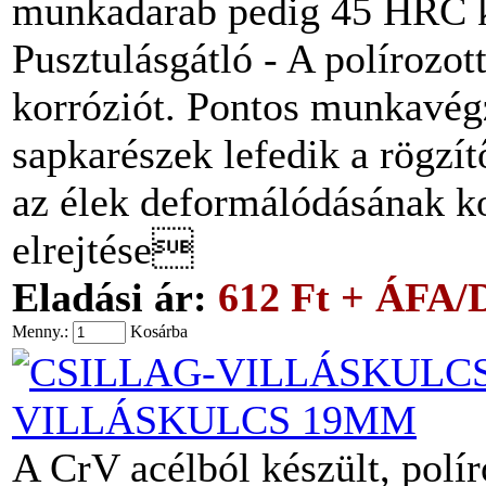
munkadarab pedig 45 HRC 
Pusztulásgátló - A polírozo
korróziót. Pontos munkavégzé
sapkarészek lefedik a rögzít
az élek deformálódásának ko
elrejtése
Eladási ár:
612 Ft + ÁFA/
Menny.:
Kosárba
VILLÁSKULCS 19MM
A CrV acélból készült, pol