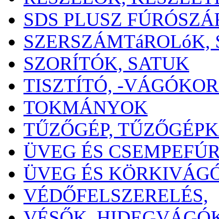
SDS PLUSZ FÚRÓSZÁ
SZERSZÁMTáROLóK,
SZORÍTÓK, SATUK
TISZTÍTÓ, -VÁGÓKO
TOKMÁNYOK
TŰZŐGÉP, TŰZŐGÉP
ÜVEG ÉS CSEMPEFÚ
ÜVEG ÉS KÖRKIVÁG
VÉDŐFELSZERELÉS,
VÉSŐK, HIDEGVÁGÓ