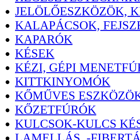
JELÖLŐESZKÖZÖK, 
KALAPÁCSOK, FEJSZ
KAPARÓK
KÉSEK
KÉZI, GÉPI MENETF
KITTKINYOMÓK
KŐMŰVES ESZKÖZÖ
KŐZETFÚRÓK
KULCSOK-KULCS KÉ
LAMELLÁS, -FIBERT