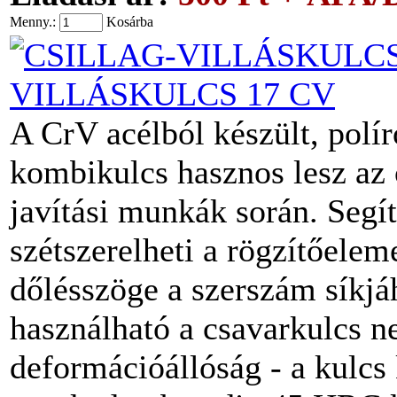
Menny.:
Kosárba
VILLÁSKULCS 17 CV
A CrV acélból készült, pol
kombikulcs hasznos lesz az 
javítási munkák során. Segít
szétszerelheti a rögzítőelem
dőlésszöge a szerszám síkjá
használható a csavarkulcs n
deformációállóság - a kulcs