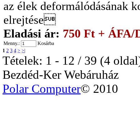
az élek deformálódásának ko
elrejtése
Eladási ár:
750 Ft + ÁFA/
Menny.:
Kosárba
1
2
3
4
>
>|
Tételek: 1 - 12 / 39 (4 oldal
Bezdéd-Ker Webáruház
Polar Computer
© 2010